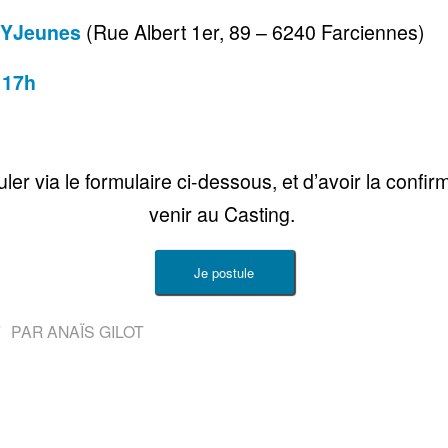
XYJeunes
(Rue Albert 1er, 89 – 6240 Farciennes)
 17h
ler via le formulaire ci-dessous, et d’avoir la confi
venir au Casting.
Je postule
/
PAR
ANAÏS GILOT