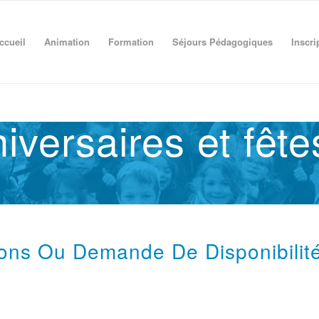
ccueil
Animation
Formation
Séjours Pédagogiques
Inscri
iversaires et fête
ions Ou Demande De Disponibilit