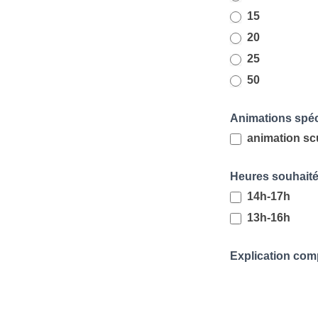
15
20
25
50
Animations spé
animation scu
Heures souhait
14h-17h
13h-16h
Explication com