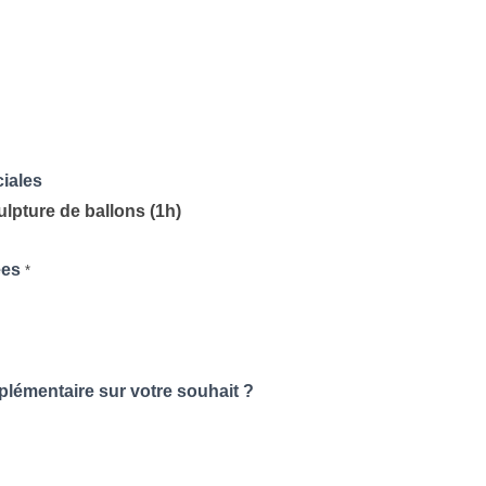
ciales
lpture de ballons (1h)
ées
*
plémentaire sur votre souhait ?