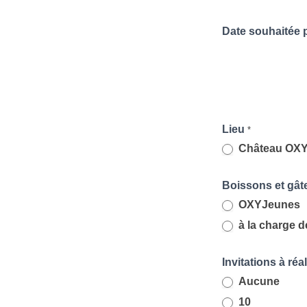
Date souhaitée 
Lieu
*
Château OXYJ
Boissons et gâ
OXYJeunes
à la charge d
Invitations à ré
Aucune
10