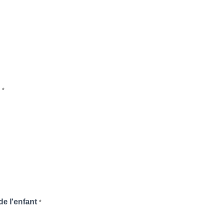
M
*
e l'enfant
*