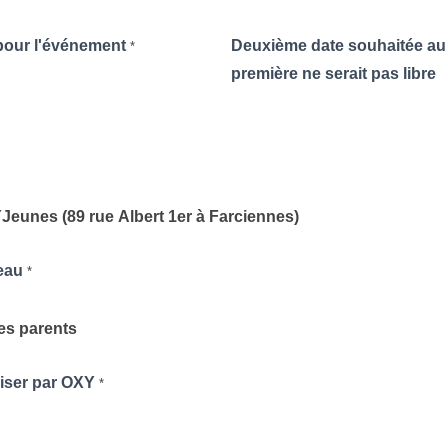
pour l'événement
Deuxième date souhaitée au 
*
première ne serait pas libre
eunes (89 rue Albert 1er à Farciennes)
teau
*
es parents
aliser par OXY
*