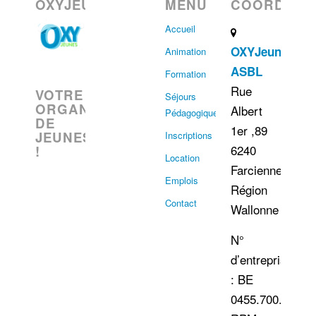
OXYJEUNES
MENU
COORDONN
Accueil
OXYJeunes
Animation
ASBL
Formation
Rue
VOTRE
Séjours
ORGANISATION
Albert
Pédagogiques
DE
1er ,89
JEUNESSE
Inscriptions
6240
!
Location
Farciennes
Emplois
Région
Contact
Wallonne
N°
d’entreprise
: BE
0455.700.060