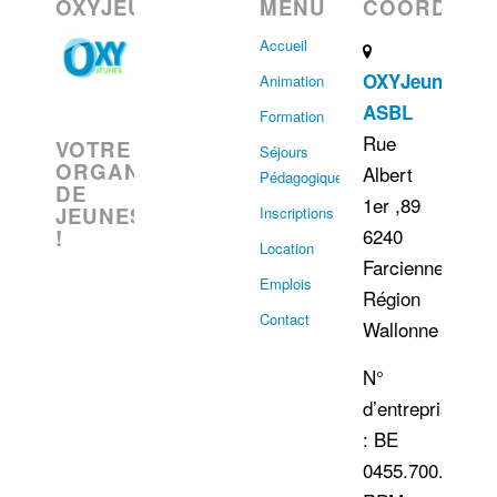
OXYJEUNES
MENU
COORDONN
Accueil
OXYJeunes
Animation
ASBL
Formation
Rue
VOTRE
Séjours
ORGANISATION
Albert
Pédagogiques
DE
1er ,89
JEUNESSE
Inscriptions
6240
!
Location
Farciennes
Emplois
Région
Contact
Wallonne
N°
d’entreprise
: BE
0455.700.060