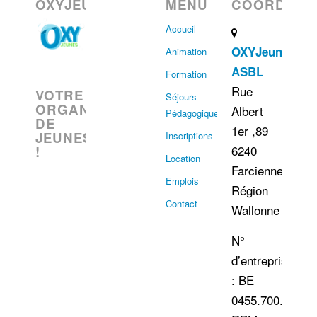
OXYJEUNES
MENU
COORDONN
Accueil
OXYJeunes
Animation
ASBL
Formation
Rue
VOTRE
Séjours
ORGANISATION
Albert
Pédagogiques
DE
1er ,89
JEUNESSE
Inscriptions
6240
!
Location
Farciennes
Emplois
Région
Contact
Wallonne
N°
d’entreprise
: BE
0455.700.060