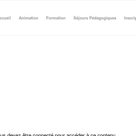
ccueil
Animation
Formation
Séjours Pédagogiques
Inscri
us devez être connecté pour accéder à ce contenu